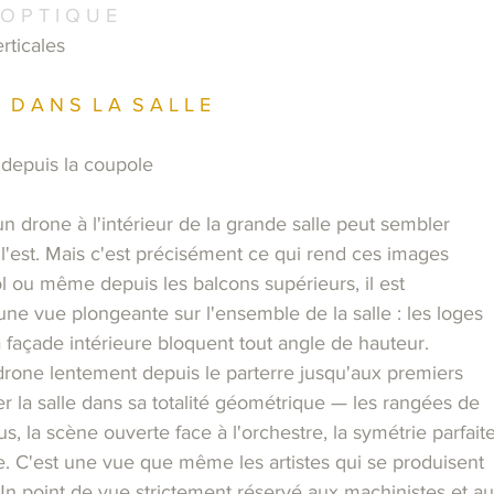
 O P T I Q U E
rticales
  D A N S  L A  S A L L E
 depuis la coupole
 un drone à l'intérieur de la grande salle peut sembler
l'est. Mais c'est précisément ce qui rend ces images
l ou même depuis les balcons supérieurs, il est
une vue plongeante sur l'ensemble de la salle : les loges
la façade intérieure bloquent tout angle de hauteur.
 drone lentement depuis le parterre jusqu'aux premiers
rer la salle dans sa totalité géométrique — les rangées de
s, la scène ouverte face à l'orchestre, la symétrie parfait
enne. C'est une vue que même les artistes qui se produisent
 Un point de vue strictement réservé aux machinistes et a