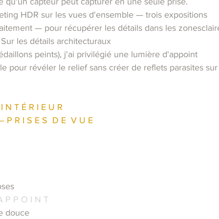
 qu'un capteur peut capturer en une seule prise.
cketing HDR sur les vues d'ensemble — trois expositions
aitement — pour récupérer les détails dans les zonesclaire
 Sur les détails architecturaux
édaillons peints), j'ai privilégié une lumière d'appoint
e pour révéler le relief sans créer de reflets parasites sur
I N T É R I E U R
— P R I S E S  D E  V U E
oses
A P P O I N T
re douce