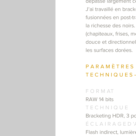
dépasse largement ce
J'ai travaillé en bra
fusionnées en post-tr
la richesse des noirs.
(chapiteaux, frises, m
douce et directionnell
les surfaces dorées.
P A R A M È T R E S  
T E C H N I Q U E S 
F O R M AT
RAW 14 bits
T E C H N I Q U E
Bracketing HDR, 3 p
É C L A I R A G E D '
Flash indirect, lumiè