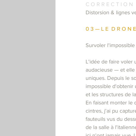
C O R R E C T I O N 
Distorsion & lignes ve
0 3 — L E  D R O N E
Survoler l'impossible
L'idée de faire voler
audacieuse — et elle 
uniques. Depuis le so
impossible d'obtenir 
et les structures de 
En faisant monter le
cintres, j'ai pu captu
fauteuils vus du dessu
de la salle à l'itali
ici n'ont jamais vue.