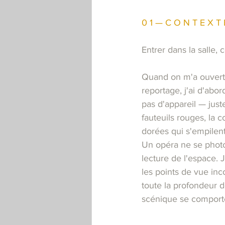
0 1 — C O N T E X T 
Entrer dans la salle,
Quand on m'a ouvert 
reportage, j'ai d'abo
pas d'appareil — just
fauteuils rouges, la
dorées qui s'empilent
Un opéra ne se photo
lecture de l'espace. J
les points de vue inc
toute la profondeur 
scénique se comporte