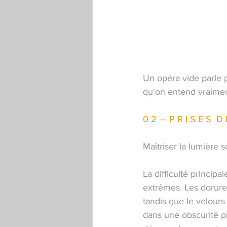
Un opéra vide parle p
qu'on entend vraiment
0 2 — P R I S E S  D 
Maîtriser la lumière 
La difficulté principa
extrêmes. Les dorures
tandis que le velours
dans une obscurité pr